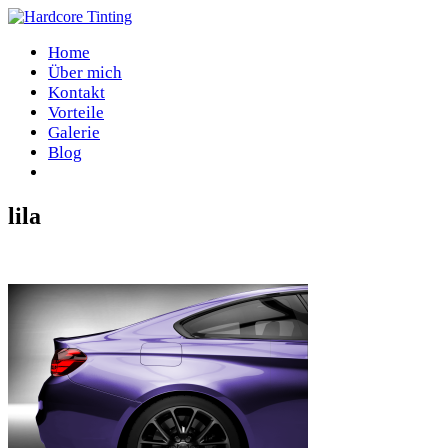
Home
Über mich
Kontakt
Vorteile
Galerie
Blog
lila
Home
/
Homepage
/
lila