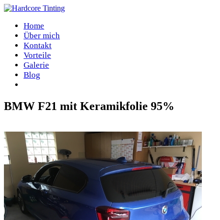
Home
Über mich
Kontakt
Vorteile
Galerie
Blog
BMW F21 mit Keramikfolie 95%
Home
/
Facebook Blog
/
BMW F21 mit Keramikfolie 95%