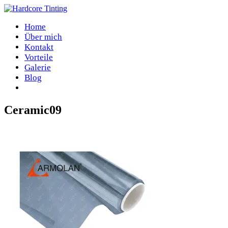
Home
Über mich
Kontakt
Vorteile
Galerie
Blog
Ceramic09
Home
/
Ceramic09