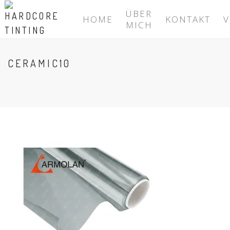
ÜBER
HOME
KONTAKT
V
MICH
CERAMIC10
HOME
/
CERAMIC10