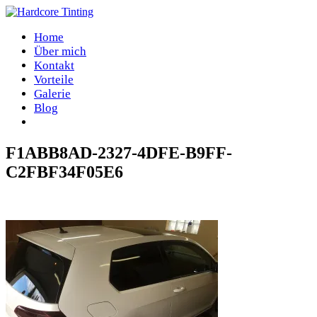
Home
Über mich
Kontakt
Vorteile
Galerie
Blog
F1ABB8AD-2327-4DFE-B9FF-
C2FBF34F05E6
Home
/
F1ABB8AD-2327-4DFE-B9FF-C2FBF34F05E6