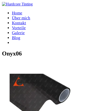
Home
Über mich
Kontakt
Vorteile
Galerie
Blog
Onyx06
Home
/
Onyx06