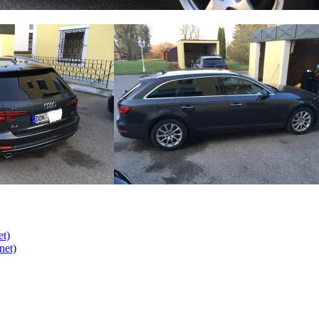
et)
net)