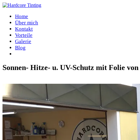
Home
Über mich
Kontakt
Vorteile
Galerie
Blog
Sonnen- Hitze- u. UV-Schutz mit Folie von
Home
/
Facebook Blog
/
Sonnen- Hitze- u. UV-Schutz mit Folie von 