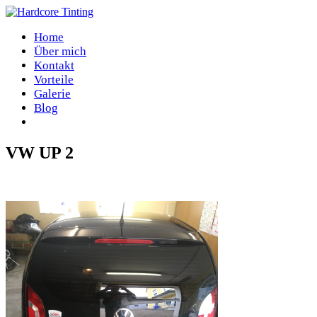
Home
Über mich
Kontakt
Vorteile
Galerie
Blog
VW UP 2
Home
/
VW UP 2